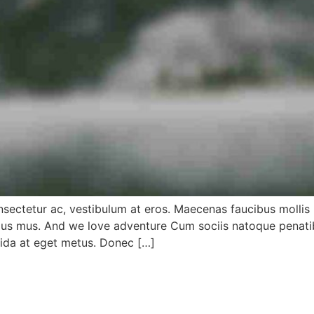
onsectetur ac, vestibulum at eros. Maecenas faucibus molli
ulus mus. And we love adventure Cum sociis natoque penati
vida at eget metus. Donec […]