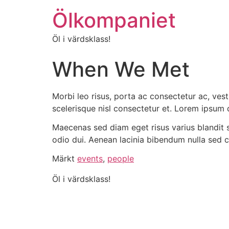
Ölkompaniet
Öl i värdsklass!
When We Met
Morbi leo risus, porta ac consectetur ac, ve
scelerisque nisl consectetur et. Lorem ipsum d
Maecenas sed diam eget risus varius blandit 
odio dui. Aenean lacinia bibendum nulla sed c
Märkt
events
,
people
Öl i värdsklass!